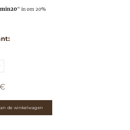
min20
" in om 20%
ant:
€
aan de winkelwagen