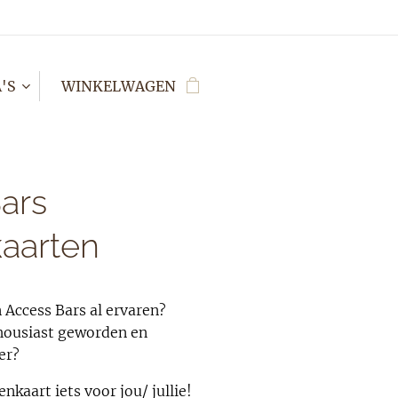
'S
WINKELWAGEN
ars
kaarten
n Access Bars al ervaren?
nthousiast geworden en
er?
enkaart iets voor jou/ jullie!