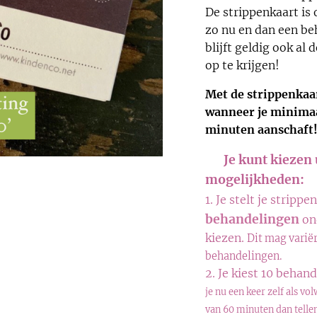
De strippenkaart is 
zo nu en dan een be
blijft geldig ook al 
op te krijgen!
Met de strippenkaa
wanneer je minimaa
minuten
aanschaft
➡️ J
e kunt kiezen
mogelijkheden:
1. Je stelt je strip
behandelingen
on
kiezen.
Dit mag variër
behandelingen.
2. Je kiest 10 beha
je nu een keer zelf als v
van 60 minuten dan telle