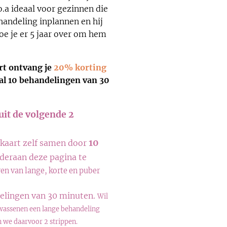
o.a ideaal voor gezinnen die
handeling inplannen en hij
doe je er 5 jaar over om hem
rt
ontvang je
20%
korting
l 10 behandelingen van
30
!
uit de volgende 2
10
penkaart zelf samen door
deraan deze pagina te
en van lange, korte en puber
ndelingen van 30 minuten.
Wil
olwassenen een lange behandeling
n we daarvoor 2 strippen.