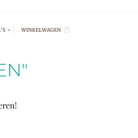
'S
WINKELWAGEN
EN"
eren!