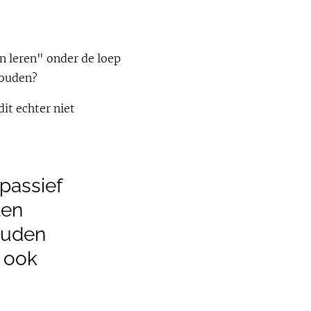
en leren" onder de loep
houden?
it echter niet
"passief
len
houden
t ook