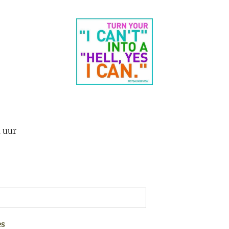
1 uur
es